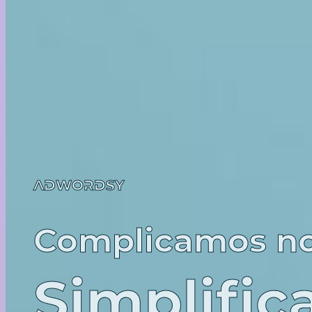
ADWORDSY
Complicamos n
Simplifi