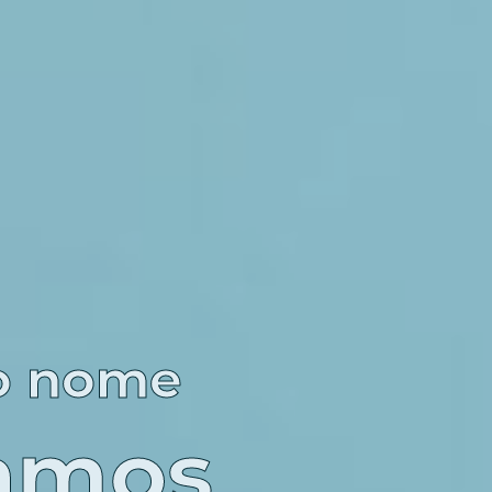
o nome
camos