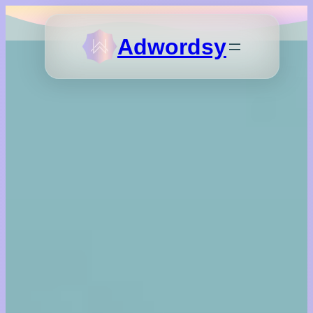
Adwordsy